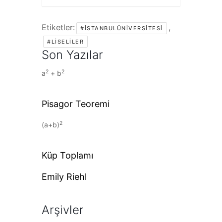
Etiketler:
,
#ISTANBULÜNIVERSITESI
#LISELILER
Son Yazılar
2
2
a
+ b
Pisagor Teoremi
2
(a+b)
Küp Toplamı
Emily Riehl
Arşivler