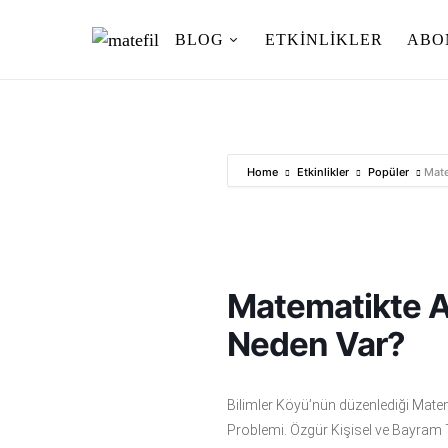
BLOG
ETKINLIKLER
ABO
Ara:
Home
Etkinlikler
Popüler
Mate
Matematikte A
Neden Var?
Bilimler Köyü’nün düzenlediği Mate
Problemi. Özgür Kişisel ve Bayram Te