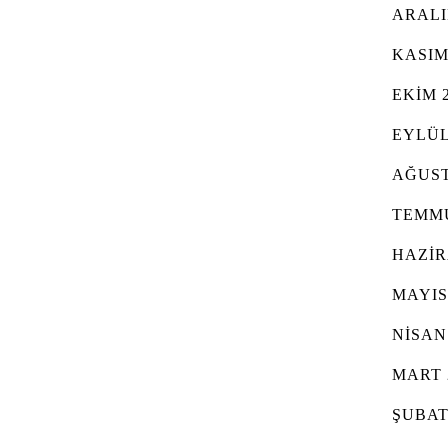
ARALI
KASIM
EKIM 
EYLÜL
AĞUST
TEMMU
HAZIR
MAYIS
NISAN
MART 
ŞUBAT