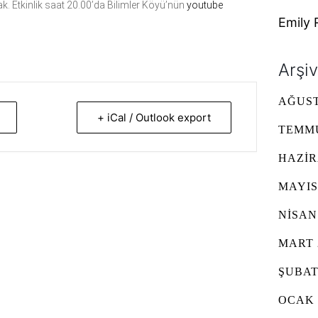
k. Etkinlik saat 20.00’da Bilimler Köyü’nün
youtube
Emily 
Arşiv
AĞUST
+ iCal / Outlook export
TEMMU
HAZIR
MAYIS
NISAN
MART 
ŞUBAT
OCAK 