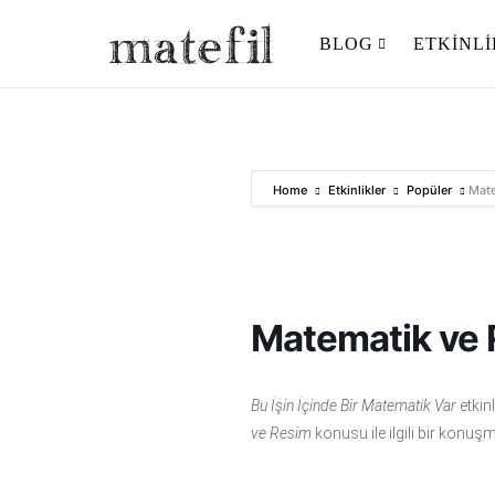
BLOG
ETKINL
Ara:
Home
Etkinlikler
Popüler
Mate
Matematik ve
Bu İşin İçinde Bir Matematik Var
etkin
ve Resim
konusu ile ilgili bir konuşm