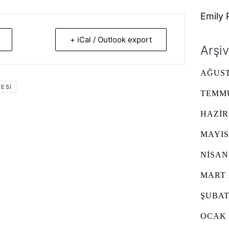
Emily 
+ iCal / Outlook export
Arşiv
AĞUST
ESI
TEMMU
HAZIR
MAYIS
NISAN
MART 
ŞUBAT
OCAK 