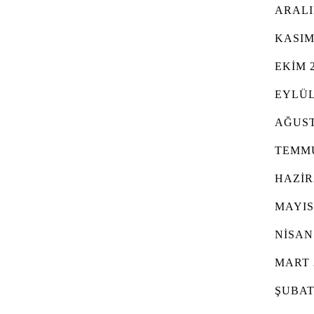
ARALI
KASIM
EKIM 
EYLÜL
AĞUST
TEMMU
HAZIR
MAYIS
NISAN
MART 
ŞUBAT