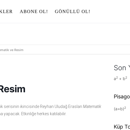
IKLER
ABONE OL!
GÖNÜLLÜ OL!
matik ve Resim
Son 
2
2
a
+ b
 Resim
Pisago
lik serisinin ikincisinde Reyhan Uludağ Eraslan
Matematik
2
(a+b)
a yapacak. Etkinliğe herkes katılabilir.
Küp T