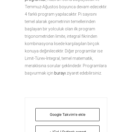
Temmuz-Ağustos boyunca devam edecektir.
4 farklı program yapılacaktır. Pi sayısını
temel alarak geometrinin temellerinden
başlayan bir yolculuk olan ilk program
trigonometriden limite, integral fikrinden
kombinasyona lisede karşılaşılan birçok
konuya değinilecektir. Diğer programlar ise
Limit-Türev-İntegral, temel matematik,
meraklısına sorular şeklindedir. Programlara
başvurmak için
burayı
ziyaret edebilirsiniz.
Google Takvim'e ekle
+ iCal / Outlook export