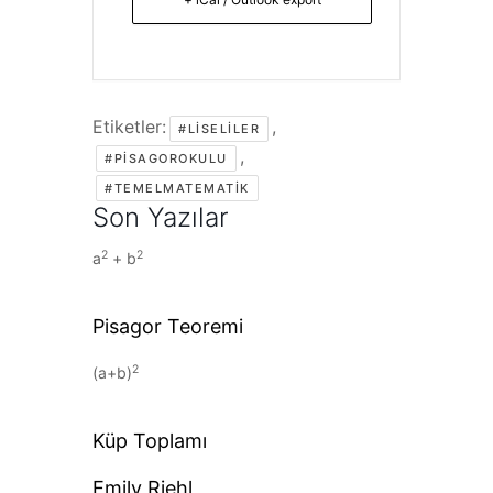
Etiketler:
,
#LISELILER
,
#PISAGOROKULU
#TEMELMATEMATIK
Son Yazılar
2
2
a
+ b
Pisagor Teoremi
2
(a+b)
Küp Toplamı
Emily Riehl