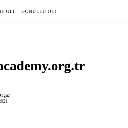
E OL!
GÖNÜLLÜ OL!
cademy.org.tr
 Oğuz
2021