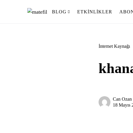
BLOG
ETKINLIKLER
ABON
Ara:
İnternet Kaynağı
khana
Can Ozan
18 Mayıs 