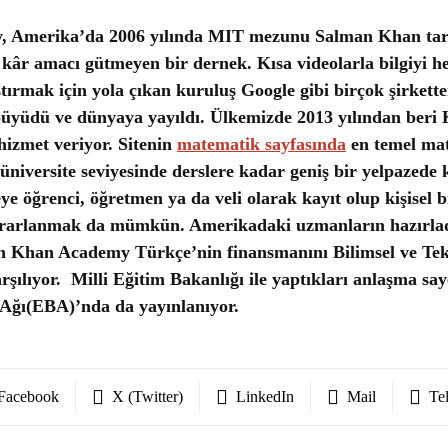
 Amerika’da 2006 yılında MIT mezunu Salman Khan tar
 kâr amacı gütmeyen bir dernek. Kısa videolarla bilgiyi he
ştırmak için yola çıkan kuruluş Google gibi birçok şirkette
büyüdü ve dünyaya yayıldı. Ülkemizde 2013 yılından ber
hizmet veriyor. Sitenin
matematik sayfasında
en temel ma
 üniversite seviyesinde derslere kadar geniş bir yelpazede
teye öğrenci, öğretmen ya da veli olarak kayıt olup kişisel b
ararlanmak da mümkün. Amerikadaki uzmanların hazırladı
en Khan Academy Türkçe’nin finansmanını Bilimsel ve Tek
rşılıyor. Milli Eğitim Bakanlığı ile yaptıkları anlaşma say
 Ağı(EBA)’nda da yayınlanıyor.
Facebook
X (Twitter)
LinkedIn
Mail
Te