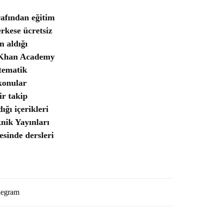
afından eğitim
rkese ücretsiz
n aldığı
i Khan Academy
tematik
 konular
ir takip
ğı içerikleri
nik Yayınları
esinde dersleri
legram