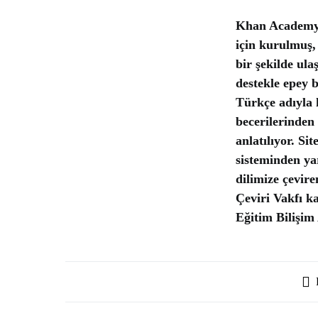
Khan Academy,
için kurulmuş,
bir şekilde ula
destekle epey 
Türkçe adıyla 
becerilerinden
anlatılıyor. Si
sisteminden y
dilimize çevir
Çeviri Vakfı ka
Eğitim Bilişim