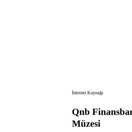
İnternet Kaynağı
Qnb Finansban
Müzesi