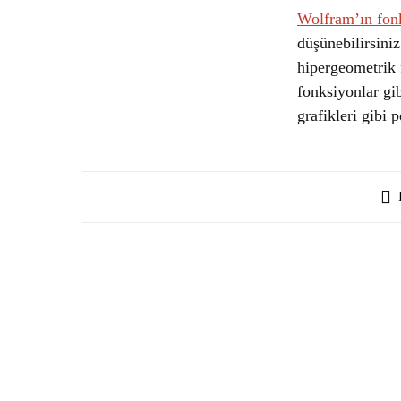
Wolfram’ın fonk
düşünebilirsini
hipergeometrik 
fonksiyonlar gib
grafikleri gibi p