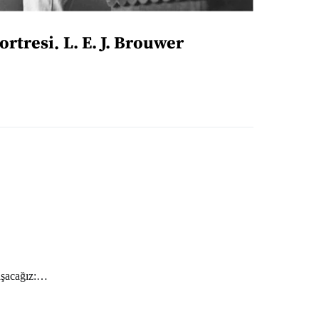
ortresi
L. E. J. Brouwer
laşacağız:…