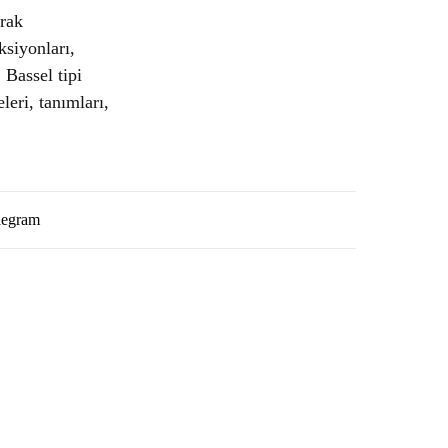
arak
ksiyonları,
 Bassel tipi
leri, tanımları,
legram