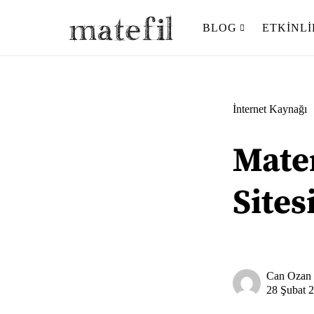
BLOG
ETKINL
Ara:
İnternet Kaynağı
Mate
Sites
Can Ozan
28 Şubat 