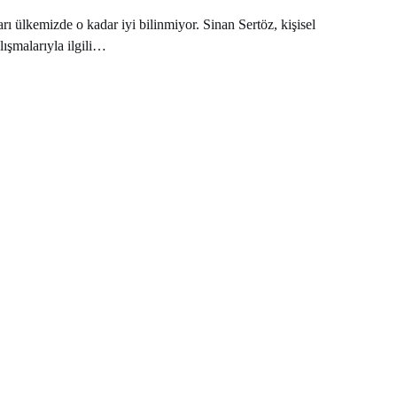
rı ülkemizde o kadar iyi bilinmiyor. Sinan Sertöz, kişisel
lışmalarıyla ilgili…