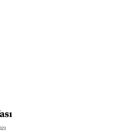
ası
021