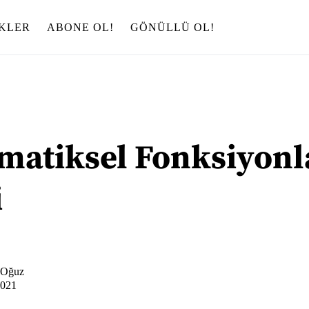
IKLER
ABONE OL!
GÖNÜLLÜ OL!
matiksel Fonksiyonl
i
 Oğuz
2021