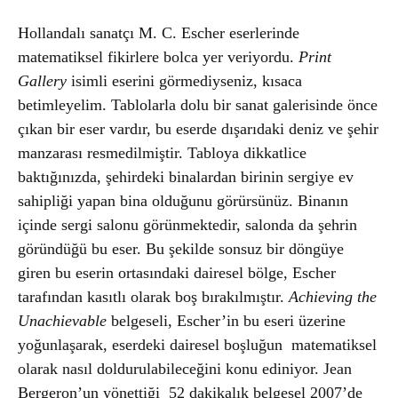
Hollandalı sanatçı M. C. Escher eserlerinde
matematiksel fikirlere bolca yer veriyordu.
Print
Gallery
isimli eserini görmediyseniz, kısaca
betimleyelim. Tablolarla dolu bir sanat galerisinde önce
çıkan bir eser vardır, bu eserde dışarıdaki deniz ve şehir
manzarası resmedilmiştir. Tabloya dikkatlice
baktığınızda, şehirdeki binalardan birinin sergiye ev
sahipliği yapan bina olduğunu görürsünüz. Binanın
içinde sergi salonu görünmektedir, salonda da şehrin
göründüğü bu eser. Bu şekilde sonsuz bir döngüye
giren bu eserin ortasındaki dairesel bölge, Escher
tarafından kasıtlı olarak boş bırakılmıştır.
Achieving the
Unachievable
belgeseli, Escher’in bu eseri üzerine
yoğunlaşarak, eserdeki dairesel boşluğun matematiksel
olarak nasıl doldurulabileceğini konu ediniyor. Jean
Bergeron’un yönettiği 52 dakikalık belgesel 2007’de