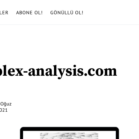
LER
ABONE OL!
GÖNÜLLÜ OL!
lex-analysis.com
 Oğuz
2021