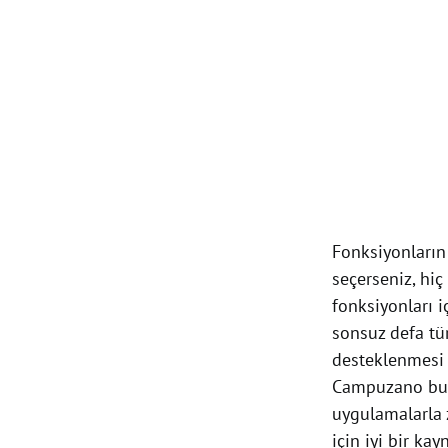
Fonksiyonların 
seçerseniz, hiç
fonksiyonları i
sonsuz defa tü
desteklenmesi 
Campuzano bu iş
uygulamalarla 
için iyi bir kay