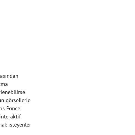
arasından
itma
lenebilirse
n görsellerle
los Ponce
interaktif
mak isteyenler