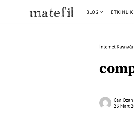
BLOG
ETKINLIK
Ara:
İnternet Kaynağı
comp
Can Ozan
26 Mart 