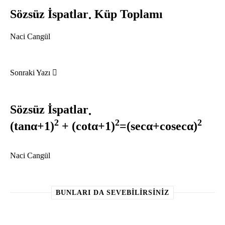
Sözsüz İspatlar
Küp Toplamı
Naci Cangül
Sonraki Yazı
Sözsüz İspatlar
2
2
2
(tanα+1)
+ (cotα+1)
=(secα+cosecα)
Naci Cangül
BUNLARI DA SEVEBILIRSINIZ