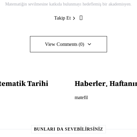
Matematiğin sevilmesine katkıda bulunmayı hedeflemiş bir akademisyen.
Takip Et
View Comments (0)
ematik Tarihi
Haberler
Haftanı
matefil
BUNLARI DA SEVEBILIRSINIZ