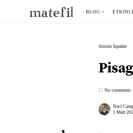
BLOG
ETKINL
Ara:
Sözsüz İspatlar
Pisag
No comments
Naci Cang
1 Mart 20