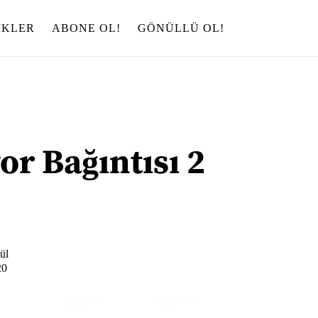
IKLER
ABONE OL!
GÖNÜLLÜ OL!
or Bağıntısı 2
ül
20