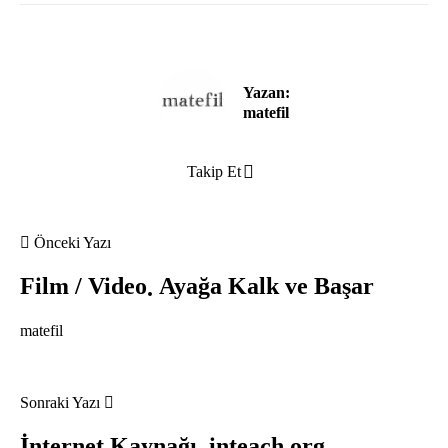
Yazan:
matefil
Takip Et
Önceki Yazı
Film / Video
Ayağa Kalk ve Başar
matefil
Sonraki Yazı
İnternet Kaynağı
inteach.org