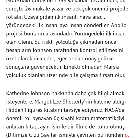
NASA’daki görevine 1986’ya kadar devam eder, bu
süreçte 26 makale yazar ve pek çok önemli projede
rol alır. Uzaya giden ilk insanlı hava aracı,
yörüngedeki ilk insan, aya insan gönderilen Apollo
projesi bunların arasındadır. Yörüngedeki ilk insan
olan Glenn, bu riskli yolculuğa çıkmadan önce
hesapların Johnson tarafından kontrol edilmesini
özel olarak rica eder, eğer ondan onay gelirse
sonuçlara güvenecektir. Emekli olmadan Mars’a
yolculuk planları üzerinde bile çalışma fırsatı olur.
Katherine Johnson hakkında daha çok bilgi almak
isteyenlere, Margot Lee Shetterly’nin kaleme aldığı
Hidden Figures kitabını tavsiye ediyoruz. NASA’da
önemli rol oynayan üç siyahi kadın matematikçiyi
anlatan kitap, aynı isimle bir filme de konu olmuş
(Dilimize Gizli Sayılar ismiyle çevrilen bu filmden
6.