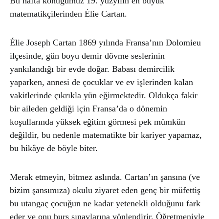
Bu hafta konuğumuz 19. yüzyılın en büyük
matematikçilerinden Élie Cartan.
Élie Joseph Cartan 1869 yılında Fransa’nın Dolomieu
ilçesinde, gün boyu demir dövme seslerinin
yankılandığı bir evde doğar. Babası demircilik
yaparken, annesi de çocuklar ve ev işlerinden kalan
vakitlerinde çıkrıkla yün eğirmektedir. Oldukça fakir
bir aileden geldiği için Fransa’da o dönemin
koşullarında yüksek eğitim görmesi pek mümkün
değildir, bu nedenle matematikte bir kariyer yapamaz,
bu hikâye de böyle biter.
Merak etmeyin, bitmez aslında. Cartan’ın şansına (ve
bizim şansımıza) okulu ziyaret eden genç bir müfettiş
bu utangaç çocuğun ne kadar yetenekli olduğunu fark
eder ve onu burs sınavlarına yönlendirir. Öğretmeniyle