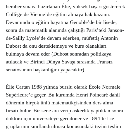
beraber sınava hazırlanan Élie, yüksek başarı göstererek
Collège de Vienne’de eğitim almaya hak kazanır.
Devamında o eğitim hayatına Genoble’de bir lisede,
sonra da matematik alanında çalıştığı Paris’teki Janson-
de-Sailly Lycée’de devam ederken, müfettiş Antonin
Dubost da onu desteklemeye ve burs olanakları
bulmaya devam eder (Dubost sonradan politikaya
atılacak ve Birinci Dünya Savaşı sırasında Fransız
senatosunun başkanlığını yapacaktır).
Élie Cartan 1988 yılında burslu olarak École Normale
Supérieure’e geçer. Bu kurumda Henri Poincaré dahil
dönemin birçok ünlü matematikçisinden ders alma
fırsatı bulur. Bir sene ara verip askerlik yaptıktan sonra
doktora için üniversiteye geri döner ve 1894’te Lie
gruplarının sınıflandırılması konusundaki tezini teslim