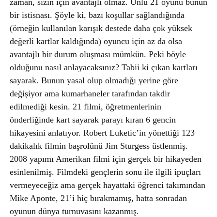
zaman, sizin için avantajlı olmaz. Ünlü 21 oyunu bunun
bir istisnası. Şöyle ki, bazı koşullar sağlandığında
(örneğin kullanılan karışık destede daha çok yüksek
değerli kartlar kaldığında) oyuncu için az da olsa
avantajlı bir durum oluşması mümkün. Peki böyle
olduğunu nasıl anlayacaksınız? Tabii ki çıkan kartları
sayarak. Bunun yasal olup olmadığı yerine göre
değişiyor ama kumarhaneler tarafından takdir
edilmediği kesin. 21 filmi, öğretmenlerinin
önderliğinde kart sayarak parayı kıran 6 gencin
hikayesini anlatıyor. Robert Luketic’in yönettiği 123
dakikalık filmin başrolünü Jim Sturgess üstlenmiş.
2008 yapımı Amerikan filmi için gerçek bir hikayeden
esinlenilmiş. Filmdeki gençlerin sonu ile ilgili ipuçları
vermeyeceğiz ama gerçek hayattaki öğrenci takımından
Mike Aponte, 21’i hiç bırakmamış, hatta sonradan
oyunun dünya turnuvasını kazanmış.