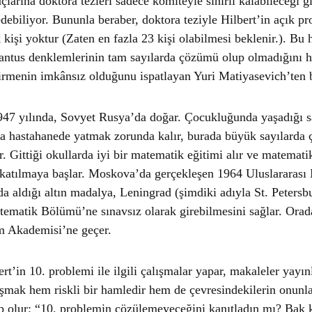
larına doktora tezleri sadece komiteyle sınırlı kalabileceği g
edebiliyor. Bununla beraber, doktora teziyle Hilbert’in açık p
 kişi yoktur (Zaten en fazla 23 kişi olabilmesi beklenir.). Bu 
antus denklemlerinin tam sayılarda çözümü olup olmadığını h
tirmenin imkânsız olduğunu ispatlayan Yuri Matiyasevich’ten 
47 yılında, Sovyet Rusya’da doğar. Çocukluğunda yaşadığı sa
ra hastahanede yatmak zorunda kalır, burada büyük sayılarda 
. Gittiği okullarda iyi bir matematik eğitimi alır ve matemati
 katılmaya başlar. Moskova’da gerçekleşen 1964 Uluslararası
da aldığı altın madalya, Leningrad (şimdiki adıyla St. Petersb
tematik Bölümü’ne sınavsız olarak girebilmesini sağlar. Orad
m Akademisi’ne geçer.
rt’in 10. problemi ile ilgili çalışmalar yapar, makaleler yayın
aşmak hem riskli bir hamledir hem de çevresindekilerin onunl
 olur: “10. problemin çözülemeyeceğini kanıtladın mı? Bak 