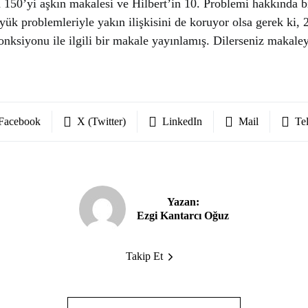
 150’yi aşkın makalesi ve Hilbert’in 10. Problemi hakkında bi
ük problemleriyle yakın ilişkisini de koruyor olsa gerek ki,
nksiyonu ile ilgili bir makale yayınlamış. Dilerseniz makale
Facebook
X (Twitter)
LinkedIn
Mail
Te
Yazan:
Ezgi Kantarcı Oğuz
Takip Et