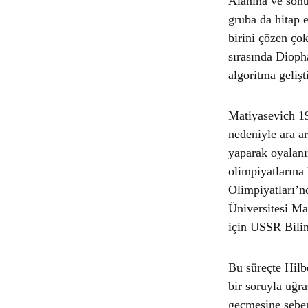
Alanına ve sonuç
gruba da hitap 
birini çözen çok
sırasında Dioph
algoritma geliş
Matiyasevich 19
nedeniyle ara a
yaparak oyalanır
olimpiyatlarına
Olimpiyatları’n
Üniversitesi Ma
için USSR Bili
Bu süreçte Hilbe
bir soruyla uğr
geçmesine sebep