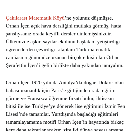
Çakılarası Matematik Köyü
’ne yolunuz düşmüşse,
Orhan İçen açık hava dersliğini mutlaka görmüş, hatta
şanslıysanız orada keyifli dersler dinlemişsinizdir.
Ülkemizde aşkın sayılar ekolünü başlatan, yetiştirdiği
öğrencilerden çevirdiği kitaplara Türk matematik
camiasına günümüze uzanan birçok etkisi olan Orhan
Şerafettin İçen’i gelin birlikte daha yakından tanıyalım.
Orhan İçen 1920 yılında Antalya’da doğar. Doktor olan
babası uzmanlık için Paris’e gittiğinde orada eğitim
görme ve Fransızca öğrenme fırsatı bulur, ihtisasın
bitişi ile ise Türkiye’ye dönerek lise eğitimini İzmir Fen
Lisesi’nde tamamlar. Yurtdışında başladığı eğitimleri
tamamlayamama motifi Orhan İçen’in hayatında birkaç
kere daha tekrarlanacaktır, zira iki dünya savaşı arasına,